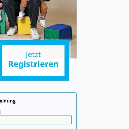
eldung
l: