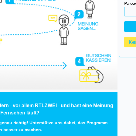
Passw
Kei
fern - vor allem
RTL
ZWEI
- und hast eine Meinung
m Fernsehen läuft?
 genau richtig! Unterstütze uns dabei, das Programm
 besser zu machen.