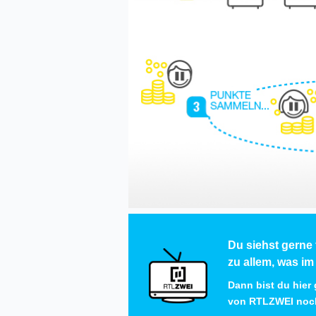
Du siehst gerne 
zu allem, was i
Dann bist du hier
von RTL
ZWEI
noch