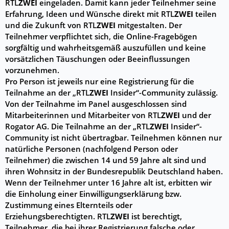
RTL
ZWEI
eingeladen. Damit kann jeder Teilnehmer seine
Erfahrung, Ideen und Wünsche direkt mit RTL
ZWEI
teilen
und die Zukunft von RTL
ZWEI
mitgestalten. Der
Teilnehmer verpflichtet sich, die Online-Fragebögen
sorgfältig und wahrheitsgemäß auszufüllen und keine
vorsätzlichen Täuschungen oder Beeinflussungen
vorzunehmen.
Pro Person ist jeweils nur eine Registrierung für die
Teilnahme an der „RTL
ZWEI
Insider“-Community zulässig.
Von der Teilnahme im Panel ausgeschlossen sind
Mitarbeiterinnen und Mitarbeiter von RTL
ZWEI
und der
Rogator AG. Die Teilnahme an der „RTL
ZWEI
Insider“-
Community ist nicht übertragbar. Teilnehmen können nur
natürliche Personen (nachfolgend Person oder
Teilnehmer) die zwischen 14 und 59 Jahre alt sind und
ihren Wohnsitz in der Bundesrepublik Deutschland haben.
Wenn der Teilnehmer unter 16 Jahre alt ist, erbitten wir
die Einholung einer Einwilligungserklärung bzw.
Zustimmung eines Elternteils oder
Erziehungsberechtigten. RTL
ZWEI
ist berechtigt,
Teilnehmer, die bei ihrer Registrierung falsche oder