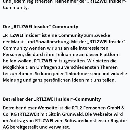
und jedem registrierten Teilnehmer der „RTL
ZWEI
Insider“-
Community.
Die „RTL
ZWEI
Insider“-Community
„RTL
ZWEI
Insider“ ist eine Community zum Zwecke
der Markt- und Sozialforschung. Mit der „RTL
ZWEI
Insider“-
Community wenden wir uns an alle interessierten
Personen, die durch ihre Teilnahme an dieser Plattform
helfen wollen, RTL
ZWEI
mitzugestalten. Wir bieten die
Möglichkeit, an Umfragen zu verschiedensten Themen
teilzunehmen. So kann jeder Teilnehmer seine individuelle
Meinung und ganz persönlichen Ideen mit uns teilen.
Betreiber der „RTL
ZWEI
Insider“-Community
Betreiber dieser Webseite ist die RTL2 Fernsehen GmbH &
Co. KG (RTL
ZWEI
) mit Sitz in Grünwald. Die Webseite wird
im Auftrag von RTL
ZWEI
vom Softwaredienstleister Rogator
AG bereitgestellt und verwaltet.