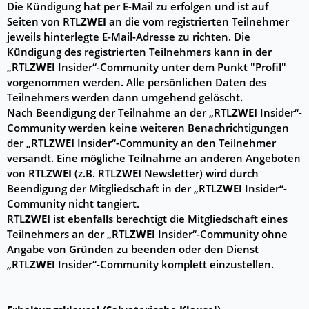
Die Kündigung hat per E-Mail zu erfolgen und ist auf
Seiten von RTL
ZWEI
an die vom registrierten Teilnehmer
jeweils hinterlegte E-Mail-Adresse zu richten. Die
Kündigung des registrierten Teilnehmers kann in der
„RTL
ZWEI
Insider“-Community unter dem Punkt "Profil"
vorgenommen werden. Alle persönlichen Daten des
Teilnehmers werden dann umgehend gelöscht.
Nach Beendigung der Teilnahme an der „RTL
ZWEI
Insider“-
Community werden keine weiteren Benachrichtigungen
der „RTL
ZWEI
Insider“-Community an den Teilnehmer
versandt. Eine mögliche Teilnahme an anderen Angeboten
von RTL
ZWEI
(z.B. RTL
ZWEI
Newsletter) wird durch
Beendigung der Mitgliedschaft in der „RTL
ZWEI
Insider“-
Community nicht tangiert.
RTL
ZWEI
ist ebenfalls berechtigt die Mitgliedschaft eines
Teilnehmers an der „RTL
ZWEI
Insider“-Community ohne
Angabe von Gründen zu beenden oder den Dienst
„RTL
ZWEI
Insider“-Community komplett einzustellen.